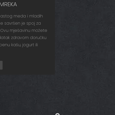
SMREKA
mastog meda i mladih
e savršen je spoj za
 Ovu mješavinu možete
dodatak zdravom doručku
benu kašu, jogurt ili