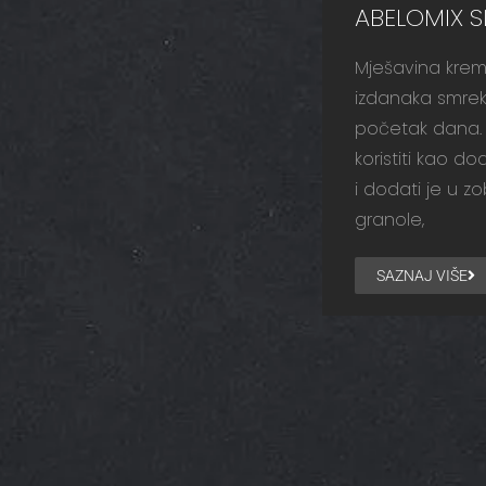
ABELOMIX 
Mješavina kre
izdanaka smrek
početak dana.
koristiti kao 
i dodati je u zo
granole,
SAZNAJ VIŠE