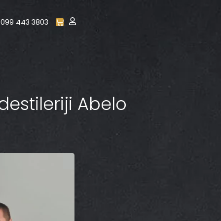
099 443 3803
destileriji Abelo