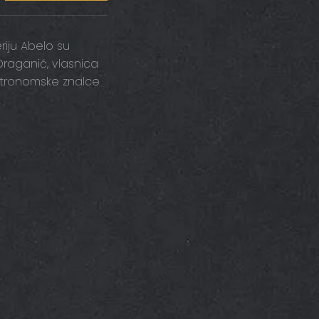
riju Abelo su
Draganić, vlasnica
gastronomske znalce