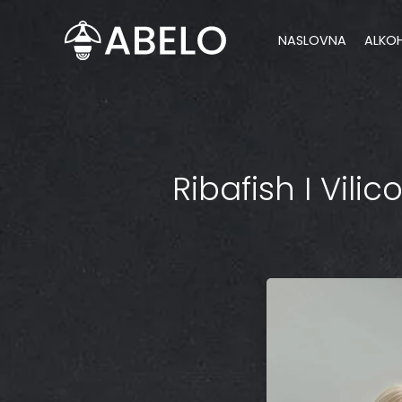
content
NASLOVNA
ALKO
Ribafish I Vilic