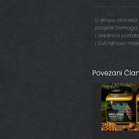
U sklopu obilaska 
posjetili Domagoj
i urednica portala
i čuti njihovo miš
Povezani Član