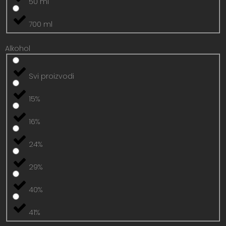
50 ml
700 ml
Alkohol
Svi proizvodi
15%
16%
24%
29%
40%
41%