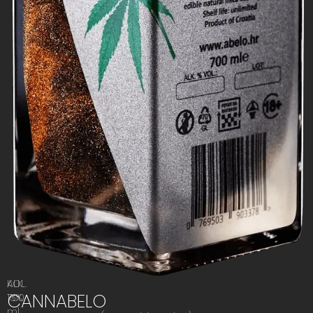
ALK.
KOL.
CANNABELO
15%
700
ml