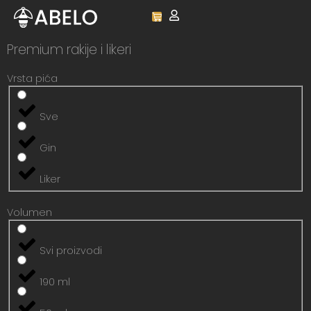
content
Premium rakije i likeri
Vrsta pića
Sve
Gin
Liker
Volumen
Svi proizvodi
190 ml