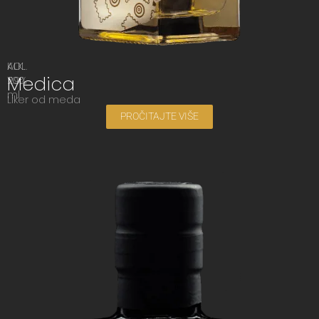
ALK.
KOL.
Medica
29%
700
ml
Liker od meda
PROČITAJTE VIŠE