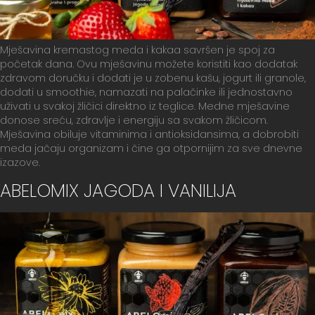
Mješavina kremastog meda i kakaa savršen je spoj za
početak dana. Ovu mješavinu možete koristiti kao dodatak
zdravom doručku i dodati je u zobenu kašu, jogurt ili granole,
dodati u smoothie, namazati na palačinke ili jednostavno
uživati u svakoj žličici direktno iz teglice. Medne mješavine
donose sreću, zdravlje i energiju sa svakom žličicom.
Mješavina obiluje vitaminima i antioksidansima, a dobrobiti
meda jačaju organizam i čine ga otpornijim za sve dnevne
izazove.
ABELOMIX JAGODA I VANILIJA