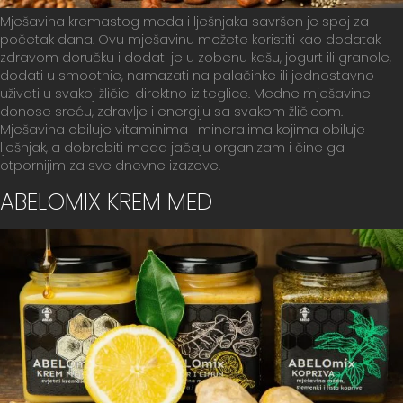
Mješavina kremastog meda i lješnjaka savršen je spoj za
početak dana. Ovu mješavinu možete koristiti kao dodatak
zdravom doručku i dodati je u zobenu kašu, jogurt ili granole,
dodati u smoothie, namazati na palačinke ili jednostavno
uživati u svakoj žličici direktno iz teglice. Medne mješavine
donose sreću, zdravlje i energiju sa svakom žličicom.
Mješavina obiluje vitaminima i mineralima kojima obiluje
lješnjak, a dobrobiti meda jačaju organizam i čine ga
otpornijim za sve dnevne izazove.
ABELOMIX KREM MED