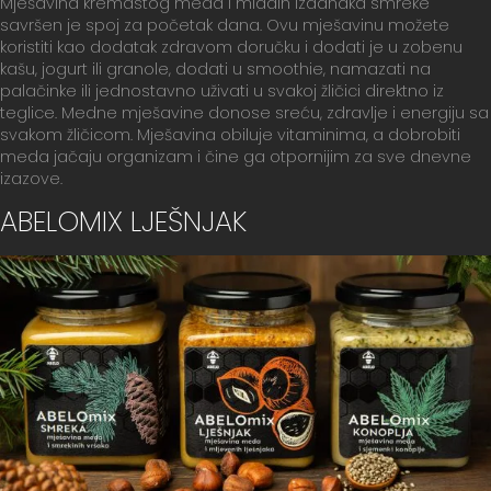
Mješavina kremastog meda i mladih izdanaka smreke
savršen je spoj za početak dana. Ovu mješavinu možete
koristiti kao dodatak zdravom doručku i dodati je u zobenu
kašu, jogurt ili granole, dodati u smoothie, namazati na
palačinke ili jednostavno uživati u svakoj žličici direktno iz
teglice. Medne mješavine donose sreću, zdravlje i energiju sa
svakom žličicom. Mješavina obiluje vitaminima, a dobrobiti
meda jačaju organizam i čine ga otpornijim za sve dnevne
izazove.
ABELOMIX LJEŠNJAK