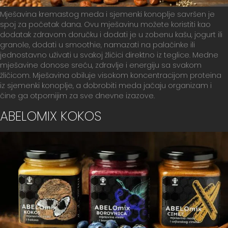
Mješavina kremastog meda i sjemenki konoplje savršen je
spoj za početak dana. Ovu mješavinu možete koristiti kao
dodatak zdravom doručku i dodati je u zobenu kašu, jogurt ili
granole, dodati u smoothie, namazati na palačinke ili
jednostavno uživati u svakoj žličici direktno iz teglice. Medne
mješavine donose sreću, zdravlje i energiju sa svakom
žličicom. Mješavina obiluje visokom koncentracijom proteina
iz sjemenki konoplje, a dobrobiti meda jačaju organizam i
čine ga otpornijim za sve dnevne izazove.
ABELOMIX KOKOS