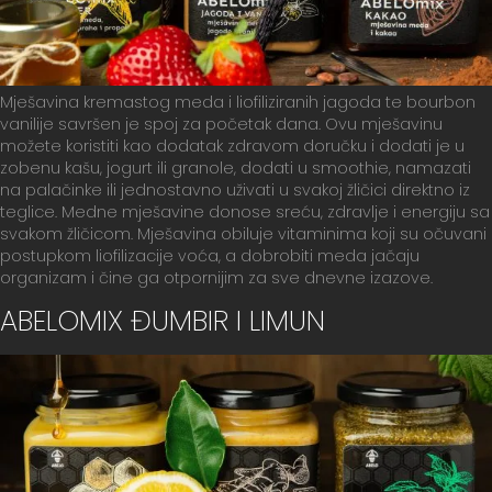
Mješavina kremastog meda i liofiliziranih jagoda te bourbon
vanilije savršen je spoj za početak dana. Ovu mješavinu
možete koristiti kao dodatak zdravom doručku i dodati je u
zobenu kašu, jogurt ili granole, dodati u smoothie, namazati
na palačinke ili jednostavno uživati u svakoj žličici direktno iz
teglice. Medne mješavine donose sreću, zdravlje i energiju sa
svakom žličicom. Mješavina obiluje vitaminima koji su očuvani
postupkom liofilizacije voća, a dobrobiti meda jačaju
organizam i čine ga otpornijim za sve dnevne izazove.
ABELOMIX ĐUMBIR I LIMUN